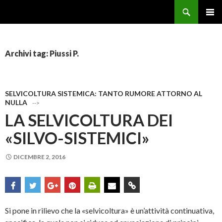
Cerca
Forestale Pentito
VAI AL CONTENUTO
Archivi tag: Piussi P.
SELVICOLTURA SISTEMICA: TANTO RUMORE ATTORNO AL
NULLA
-->
LA SELVICOLTURA DEI
«SILVO-SISTEMICI»
DICEMBRE 2, 2016
Si pone in rilievo che la «selvicoltura» è un’attività continuativa,