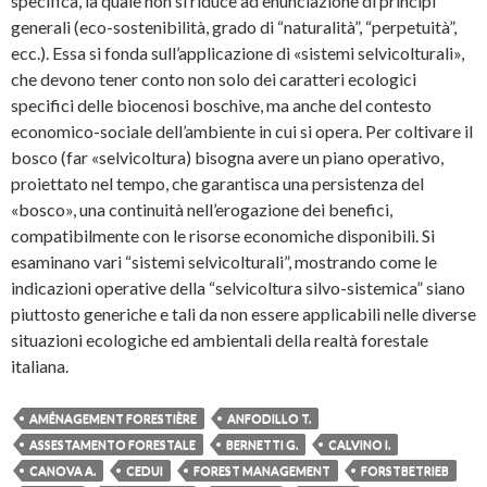
specifica, la quale non si riduce ad enunciazione di principi
generali (eco-sostenibilità, grado di “naturalità”, “perpetuità”,
ecc.). Essa si fonda sull’applicazione di «sistemi selvicolturali»,
che devono tener conto non solo dei caratteri ecologici
specifici delle biocenosi boschive, ma anche del contesto
economico-sociale dell’ambiente in cui si opera. Per coltivare il
bosco (far «selvicoltura) bisogna avere un piano operativo,
proiettato nel tempo, che garantisca una persistenza del
«bosco», una continuità nell’erogazione dei benefici,
compatibilmente con le risorse economiche disponibili. Si
esaminano vari “sistemi selvicolturali”, mostrando come le
indicazioni operative della “selvicoltura silvo-sistemica” siano
piuttosto generiche e tali da non essere applicabili nelle diverse
situazioni ecologiche ed ambientali della realtà forestale
italiana.
AMÉNAGEMENT FORESTIÈRE
ANFODILLO T.
ASSESTAMENTO FORESTALE
BERNETTI G.
CALVINO I.
CANOVA A.
CEDUI
FOREST MANAGEMENT
FORSTBETRIEB