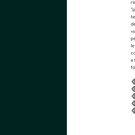
ri
“p
te
de
«s
pe
le
co
e 
fo