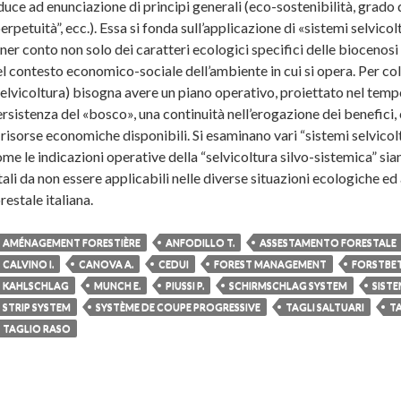
duce ad enunciazione di principi generali (eco-sostenibilità, grado d
erpetuità”, ecc.). Essa si fonda sull’applicazione di «sistemi selvico
ner conto non solo dei caratteri ecologici specifici delle biocenos
l contesto economico-sociale dell’ambiente in cui si opera. Per colt
elvicoltura) bisogna avere un piano operativo, proiettato nel temp
rsistenza del «bosco», una continuità nell’erogazione dei benefic
 risorse economiche disponibili. Si esaminano vari “sistemi selvicol
me le indicazioni operative della “selvicoltura silvo-sistemica” si
tali da non essere applicabili nelle diverse situazioni ecologiche ed
restale italiana.
AMÉNAGEMENT FORESTIÈRE
ANFODILLO T.
ASSESTAMENTO FORESTALE
CALVINO I.
CANOVA A.
CEDUI
FOREST MANAGEMENT
FORSTBET
KAHLSCHLAG
MUNCH E.
PIUSSI P.
SCHIRMSCHLAG SYSTEM
SISTE
STRIP SYSTEM
SYSTÈME DE COUPE PROGRESSIVE
TAGLI SALTUARI
TA
TAGLIO RASO