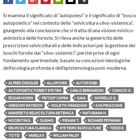
Si esamina il significato di “autopoiesi” e il significato di “bosco
autopoietico” nel contesto della “selvicoltura silvo-sistemica”,
giungendo alla conclusione che si tratta di una visione mistico-
animistica delle foreste. Si rileva anche la genericità delle
prescrizioni selvicolturali e delle indicazioni per la gestione dei
boschi fornite dai “silvo-sistemici”, perché prive di ogni
fondamento sperimentale, basate su concezioni ideologiche
dell’ecologia profonda e dell’epistemologia post-moderna.
ALFRED DENGLER
ALLOPOIESI
AUTOPOIESI
AUTOPOIETIC FOREST SYSTEM
CARLO BERNARDINI
CIANCIO O.
EDGAR MORIN
FRITJOF CAPRA
GAIA
GIORELLO G.
GREGORY BATESON
HOLISTIC PARADIGM
ILYA PRIGOGINE
MANIFESTO SELVICOLTURA SISTEMICA
MATURANA H.
NOCENTINI S.
OLISMO
PIEVANI T.
RICHARD FEYNMAN
SELVICOLTURA CLASSICA
SYSTEMIC SILVICULTURE
TIEZZI E.
TOTÒ
VARELA F.
WILLIAM PALEY