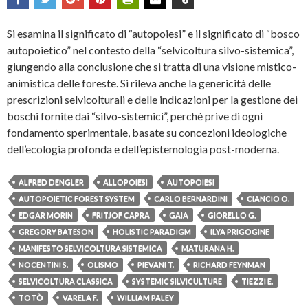
Si esamina il significato di “autopoiesi” e il significato di “bosco
autopoietico” nel contesto della “selvicoltura silvo-sistemica”,
giungendo alla conclusione che si tratta di una visione mistico-
animistica delle foreste. Si rileva anche la genericità delle
prescrizioni selvicolturali e delle indicazioni per la gestione dei
boschi fornite dai “silvo-sistemici”, perché prive di ogni
fondamento sperimentale, basate su concezioni ideologiche
dell’ecologia profonda e dell’epistemologia post-moderna.
ALFRED DENGLER
ALLOPOIESI
AUTOPOIESI
AUTOPOIETIC FOREST SYSTEM
CARLO BERNARDINI
CIANCIO O.
EDGAR MORIN
FRITJOF CAPRA
GAIA
GIORELLO G.
GREGORY BATESON
HOLISTIC PARADIGM
ILYA PRIGOGINE
MANIFESTO SELVICOLTURA SISTEMICA
MATURANA H.
NOCENTINI S.
OLISMO
PIEVANI T.
RICHARD FEYNMAN
SELVICOLTURA CLASSICA
SYSTEMIC SILVICULTURE
TIEZZI E.
TOTÒ
VARELA F.
WILLIAM PALEY